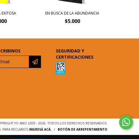
 EXITOSA
EN BUSCA DE LA ABUNDANCIA
000
$5.000
SCRIBINOS
SEGURIDAD Y
CERTIFICACIONES
PYRIGHT YO AMO LEER - 2026. TODOS LOS DERECHOS RESERVADOS.
S. PARA RECLAMOS
INGRESÁ ACÁ.
/
BOTÓN DE ARREPENTIMIENTO