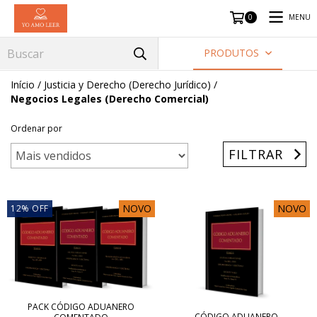
MENU
0
PRODUTOS
Início
/
Justicia y Derecho (Derecho Jurídico)
/
Negocios Legales (Derecho Comercial)
Ordenar por
FILTRAR
NOVO
NOVO
12
%
OFF
PACK CÓDIGO ADUANERO
CÓDIGO ADUANERO