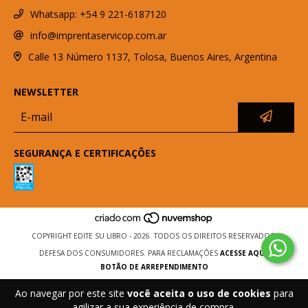
Whatsapp: +54 9 221-6187120
info@imprentaservicop.com.ar
Calle 13 Número 1137, Tolosa, Buenos Aires, Argentina
NEWSLETTER
SEGURANÇA E CERTIFICAÇÕES
COPYRIGHT EDITE SU LIBRO - 2026. TODOS OS DIREITOS RESERVADOS.
DEFESA DOS CONSUMIDORES. PARA RECLAMAÇÕES
ACESSE AQUI.
BOTÃO DE ARREPENDIMENTO
Ao navegar por este site
você aceita o uso de cookies
para
agilizar a sua experiência de compra.